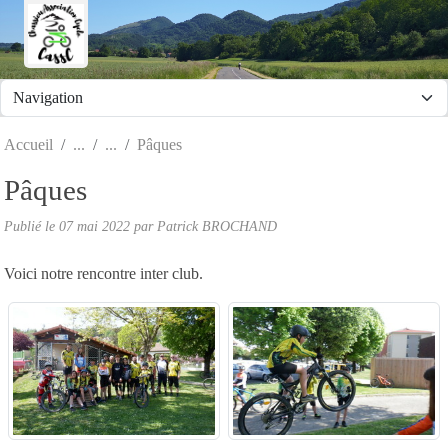
Panneau de gestion des cookies
Accueil
Pâques
Pâques
Publié le
07 mai 2022
par Patrick BROCHAND
Voici notre rencontre inter club.