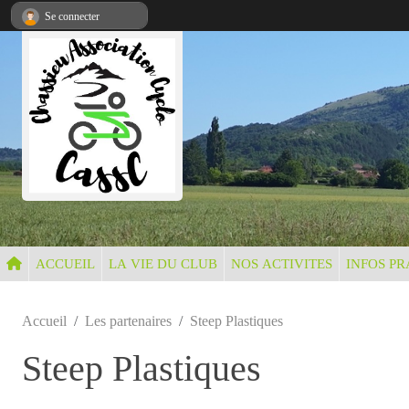
Panneau de gestion des cookies
Se connecter
ACCUEIL
LA VIE DU CLUB
NOS ACTIVITES
INFOS PR
Accueil
Les partenaires
Steep Plastiques
Steep Plastiques