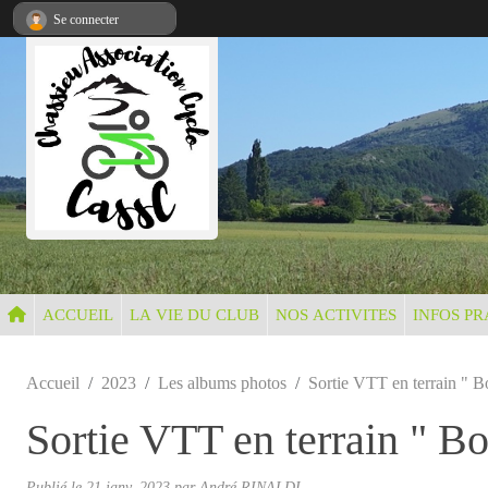
Panneau de gestion des cookies
Se connecter
ACCUEIL
LA VIE DU CLUB
NOS ACTIVITES
INFOS PR
Accueil
2023
Les albums photos
Sortie VTT en terrain " 
Sortie VTT en terrain " B
Publié le
21 janv. 2023
par André RINALDI