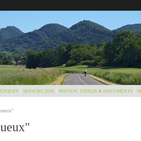
ATIQUES
SEJOURS 2026
PHOTOS, VIDEOS & DOCUMENTS
S
Boueux"
oueux"