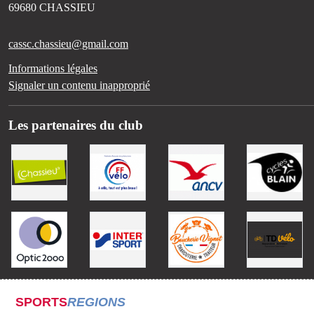
69680
CHASSIEU
cassc.chassieu@gmail.com
Informations légales
Signaler un contenu inapproprié
Les partenaires du club
SPORTS
REGIONS