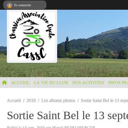
Panneau de gestion des cookies
Se connecter
ACCUEIL
LA VIE DU CLUB
NOS ACTIVITES
INFOS PR
Accueil
2018
Les albums photos
Sortie Saint Bel le 13 se
Sortie Saint Bel le 13 se
Publié le
14 sept. 2018
par Marcel REDELSPERGER